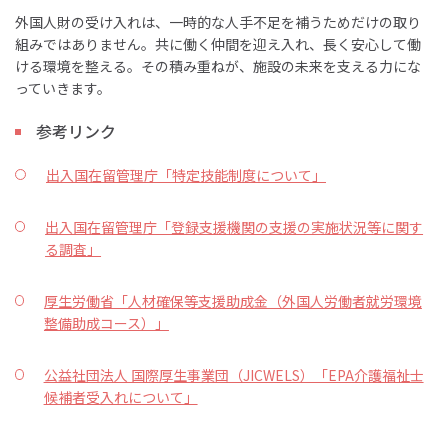
外国人財の受け入れは、一時的な人手不足を補うためだけの取り
組みではありません。共に働く仲間を迎え入れ、長く安心して働
ける環境を整える。その積み重ねが、施設の未来を支える力にな
っていきます。
参考リンク
出入国在留管理庁「特定技能制度について」
出入国在留管理庁「登録支援機関の支援の実施状況等に関す
る調査」
厚生労働省「人材確保等支援助成金（外国人労働者就労環境
整備助成コース）」
公益社団法人 国際厚生事業団（JICWELS）「EPA介護福祉士
候補者受入れについて」