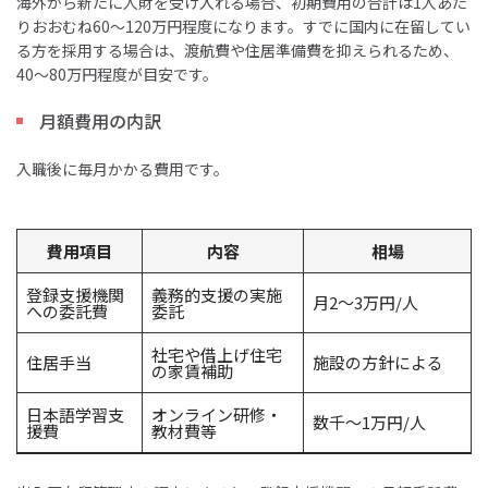
海外から新たに人財を受け入れる場合、初期費用の合計は1人あた
りおおむね60〜120万円程度になります。すでに国内に在留してい
る方を採用する場合は、渡航費や住居準備費を抑えられるため、
40〜80万円程度が目安です。
月額費用の内訳
入職後に毎月かかる費用です。
費用項目
内容
相場
登録支援機関
義務的支援の実施
月2～3万円/人
への委託費
委託
社宅や借上げ住宅
住居手当
施設の方針による
の家賃補助
日本語学習支
オンライン研修・
数千～1万円/人
援費
教材費等