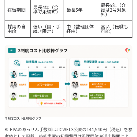
最長5年（介
最長4年（合
在留期間
最長5年
護は2号対象
格で永続可）
外）
採用の自
低い（国・手
中（監理団体
高い（転職も
由度
続き限定）
経由）
可能）
３制度コスト比較棒グラフ
※ EPAのあっせん手数料はJICWELS公表の144,540円（税込）を参
考値として記載。技能実習の初期費用は監理団体や送出機関によ