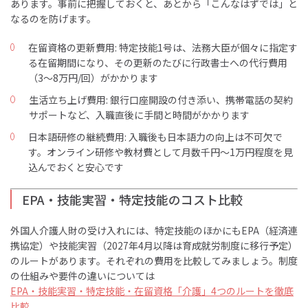
あります。事前に把握しておくと、あとから「こんなはずでは」と
なるのを防げます。
在留資格の更新費用: 特定技能1号は、法務大臣が個々に指定す
る在留期間になり、その更新のたびに行政書士への代行費用
（3〜8万円/回）がかかります
生活立ち上げ費用: 銀行口座開設の付き添い、携帯電話の契約
サポートなど、入職直後に手間と時間がかかります
日本語研修の継続費用: 入職後も日本語力の向上は不可欠で
す。オンライン研修や教材費として月数千円〜1万円程度を見
込んでおくと安心です
EPA・技能実習・特定技能のコスト比較
外国人介護人財の受け入れには、特定技能のほかにもEPA（経済連
携協定）や技能実習（2027年4月以降は育成就労制度に移行予定）
のルートがあります。それぞれの費用を比較してみましょう。制度
の仕組みや要件の違いについては
EPA・技能実習・特定技能・在留資格「介護」4つのルートを徹底
比較