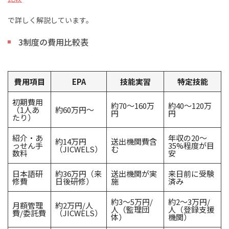
で詳しく解説しています。
3制度の費用比較表
費用項目
EPA
技能実習
特定技能
初期費用
約70〜160万
約40〜120万
（1人あ
約60万円〜
円
円
たり）
紹介・あ
年収の20〜
約14万円
送出機関費含
っせん手
35%程度が目
（JICWELS）
む
数料
安
日本語研
約36万円（来
送出機関が実
来日前に受験
修費
日後研修）
施
済み
約3〜5万円/
約2〜3万円/
月額管理
約2万円/人
人（監理団
人（登録支援
費/委託費
（JICWELS）
体）
機関）