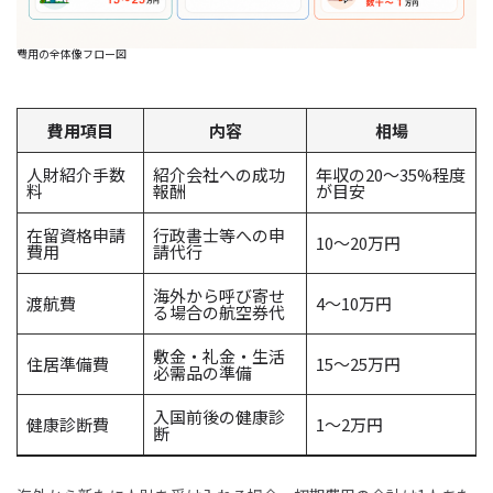
費用の全体像フロー図
費用項目
内容
相場
人財紹介手数
紹介会社への成功
年収の20～35%程度
料
報酬
が目安
在留資格申請
行政書士等への申
10～20万円
費用
請代行
海外から呼び寄せ
渡航費
4～10万円
る場合の航空券代
敷金・礼金・生活
住居準備費
15～25万円
必需品の準備
入国前後の健康診
健康診断費
1～2万円
断