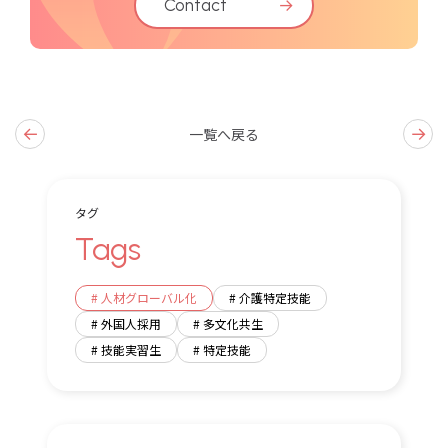
Contact
→
←
→
一覧へ戻る
タグ
Tags
# 人材グローバル化
# 介護特定技能
# 外国人採用
# 多文化共生
# 技能実習生
# 特定技能