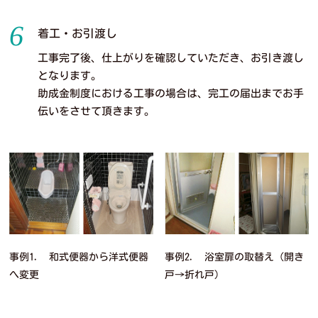
着工・お引渡し
工事完了後、
仕上がりを確認
していただき、お引き渡し
となります。
助成金制度における工事の場合は、
完工の届出
までお手
伝いをさせて頂きます。
事例1． 和式便器から洋式便器
事例2． 浴室扉の取替え（開き
へ変更
戸→折れ戸）