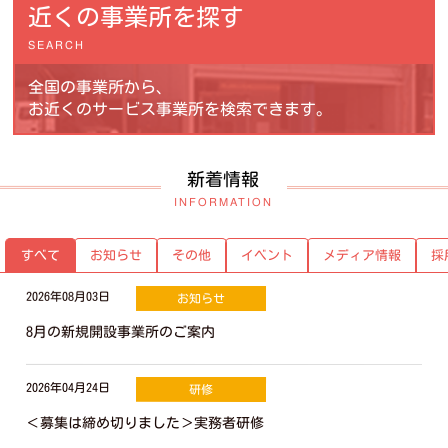
近くの事業所を探す
SEARCH
全国の事業所から、
お近くのサービス事業所を検索できます。
新着情報
INFORMATION
メディア情報
お知らせ
イベント
採
すべて
その他
2026年08月03日
お知らせ
8月の新規開設事業所のご案内
2026年04月24日
研修
＜募集は締め切りました＞実務者研修