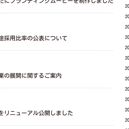
たにブランディングムービーを制作しました
2
2
2
2
途採用比率の公表について
2
2
2
業の展開に関するご案内
2
2
2
2
をリニューアル公開しました
2