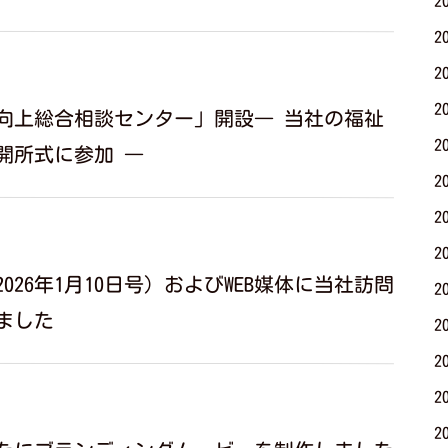
2
2
2
2
向上総合相談センター」開設― 当社の福祉
2
開所式に参加 ―
2
2
2
026年1月10日号）およびWEB媒体に当社訪問
2
ました
2
2
2
2