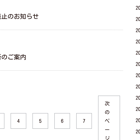
2
廃止のお知らせ
2
2
2
2
所のご案内
2
2
2
2
次
2
の
2
ペ
4
5
6
7
ー
2
ジ